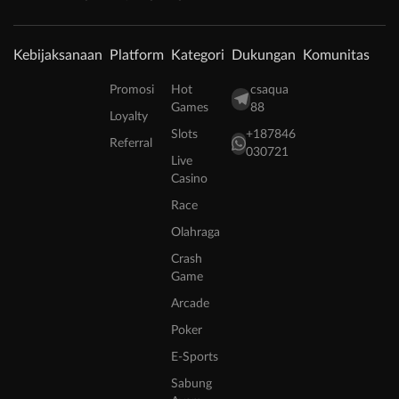
Kebijaksanaan
Platform
Kategori
Dukungan
Komunitas
Promosi
Hot
csaqua
Games
88
Loyalty
Slots
+187846
Referral
030721
Live
Casino
Race
Olahraga
Crash
Game
Arcade
Poker
E-Sports
Sabung