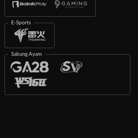
E-Sports
Sabung Ayam