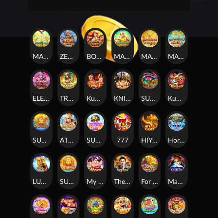
MAHJONG：ORIGIN
ZEUS OF OLYMPUS
BOUNTY EXPRESS
MAHJONG: ORIGIN 2
MAHJONG WAYS 3+
MAHJONG WAYS 3
ELECTRIC ZEUS
TREASURES OF AZTEC Z
KungFu
KNIGHT ARTHUR
SUPER AWESOME
Kung Hei
SUPER GEMS 2
ATHENA LUCKY SPREAD
SUGAR BOOM
777
HIYAS GEMS
Horde 2 Winter
LUCKY ACE 2
SUPER GEMS
My Lord
The Empire
For The Horde
Madame Caroline