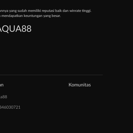
nya yang sudah memiliki reputasi baik dan winrate tinggi.
n mendapatkan keuntungan yang besar.
i AQUA88
an
Komunitas
ua88
846030721