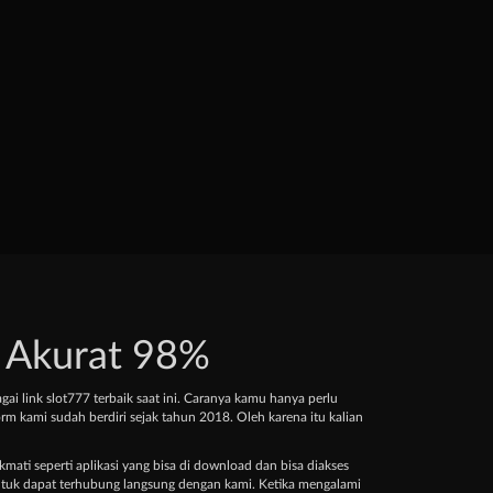
 Akurat 98%
ai link slot777 terbaik saat ini. Caranya kamu hanya perlu
m kami sudah berdiri sejak tahun 2018. Oleh karena itu kalian
mati seperti aplikasi yang bisa di download dan bisa diakses
tuk dapat terhubung langsung dengan kami. Ketika mengalami