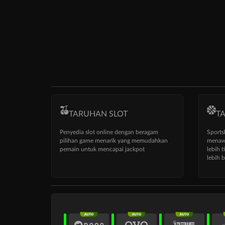
TARUHAN SLOT
T
Penyedia slot online dengan beragam
Sports
pilihan game menarik yang memudahkan
menawa
pemain untuk mencapai jackpot
lebih 
lebih 