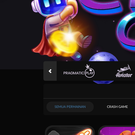
SEMUA PERMAINAN
CRASH GAME