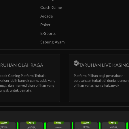
Crash Game
Arcade
Poker
E-Sports
Sabung Ayam
ARUHAN OLAHRAGA
TARUHAN LIVE KASIN
book Gaming Platform Terbaik
Platform Pilihan bagi perusahaan-
rkan lebih banyak game, odds yang
perusahaan terbaik di dunia, dengan
tinggi, dan menyediakan pilihan yang
pilihan variasi game terbanyak
banyak untuk pemain.