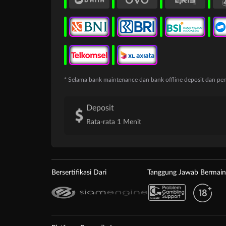
* Selama bank maintenance dan bank offline deposit dan pen
Deposit
Rata-rata 1 Menit
Bersertifikasi Dari
Tanggung Jawab Bermain