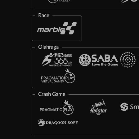
Race
Olahraga
Crash Game