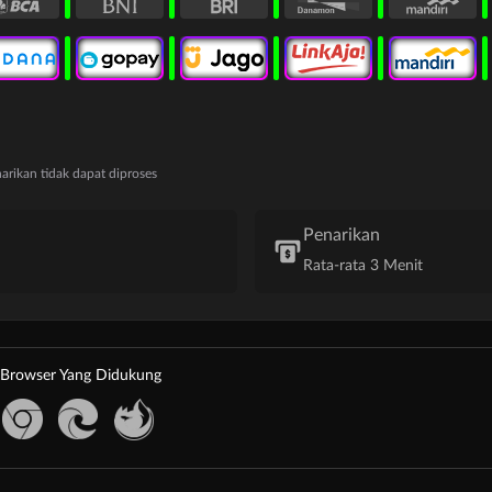
arikan tidak dapat diproses
Penarikan
Rata-rata 3 Menit
Browser Yang Didukung