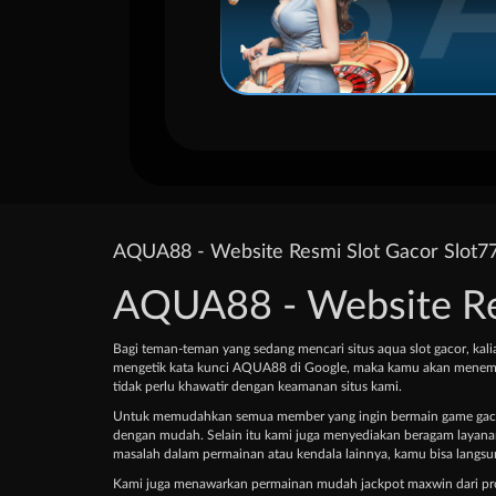
AQUA88 - Website Resmi Slot Gacor Slot7
AQUA88 - Website Re
Bagi teman-teman yang sedang mencari situs aqua slot gacor, kal
mengetik kata kunci AQUA88 di Google, maka kamu akan menemukan 
tidak perlu khawatir dengan keamanan situs kami.
Untuk memudahkan semua member yang ingin bermain game gac
dengan mudah. Selain itu kami juga menyediakan beragam layan
masalah dalam permainan atau kendala lainnya, kamu bisa langs
Kami juga menawarkan permainan mudah jackpot maxwin dari provid