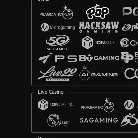
Live Casino