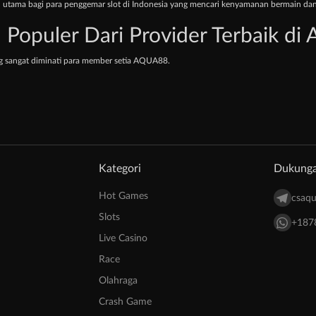
utama bagi para penggemar slot di Indonesia yang mencari kenyamanan bermain da
Populer Dari Provider Terbaik d
ng sangat diminati para member setia AQUA88.
Kategori
Dukung
Hot Games
csaq
Slots
+187
Live Casino
Race
Olahraga
Crash Game