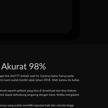
 Akurat 98%
ai link slot777 terbaik saat ini. Caranya kamu hanya perlu
m kami sudah berdiri sejak tahun 2018. Oleh karena itu kalian
mati seperti aplikasi yang bisa di download dan bisa diakses
tuk dapat terhubung langsung dengan kami. Ketika mengalami
nya yang sudah memiliki reputasi baik dan winrate tinggi.