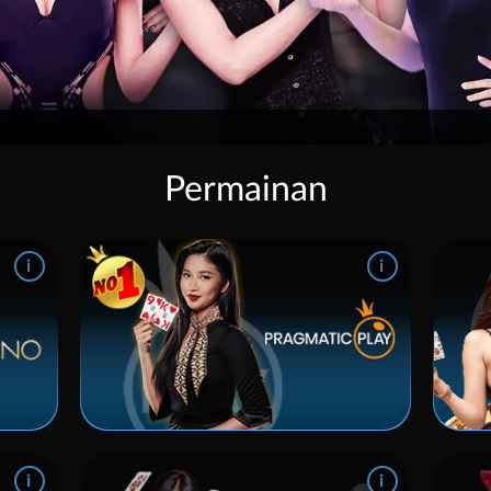
Permainan
i
i
i
i