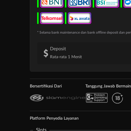
* Selama bank maintenance dan bank offline deposit dan pen
Deposit
Rata-rata 1 Menit
Bersertifikasi Dari
Tanggung Jawab Bermain
Platform Penyedia Layanan
Slots