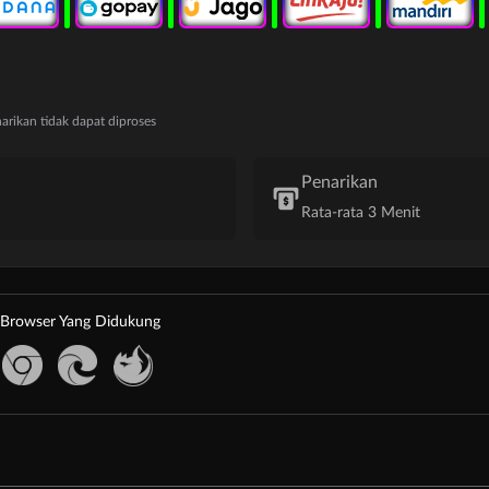
arikan tidak dapat diproses
Penarikan
Rata-rata 3 Menit
Browser Yang Didukung