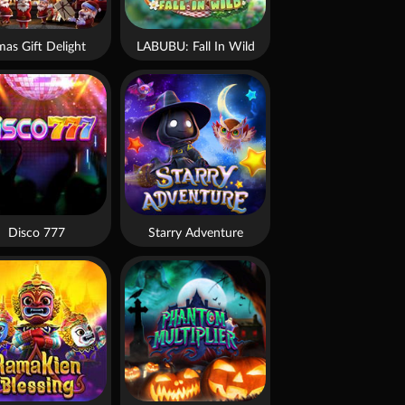
as Gift Delight
LABUBU: Fall In Wild
Disco 777
Starry Adventure