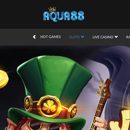
HOT GAMES
SLOTS
LIVE CASINO
R