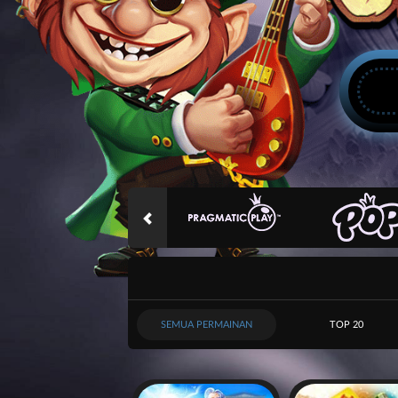
SEMUA PERMAINAN
TOP 20