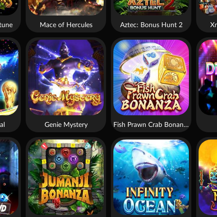
tune
Mace of Hercules
Aztec: Bonus Hunt 2
Xm
al
Genie Mystery
Fish Prawn Crab Bonanza