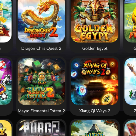
r
Dragon Chi's Quest 2
Golden Egypt
G
Maya: Elemental Totem 2
Xiang Qi Ways 2
Z