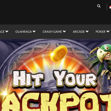
ACE
OLAHRAGA
CRASH GAME
ARCADE
POKER