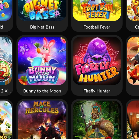
ld
Big Net Bass
Football Fever
C
Aztec: Bonus Hunt 2 Xmas
Bunny to the Moon
Firefly Hunter