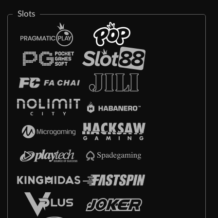
Slots