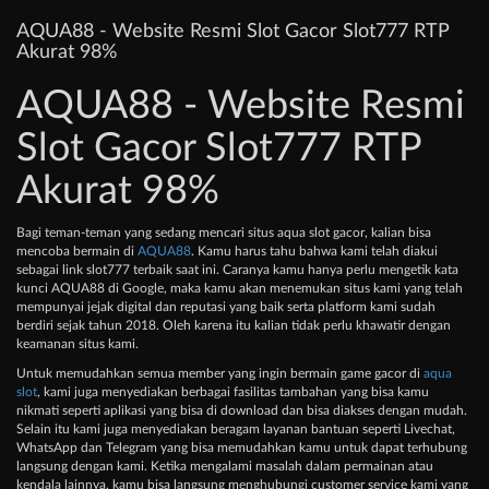
AQUA88 - Website Resmi Slot Gacor Slot777 RTP
Akurat 98%
AQUA88 - Website Resmi
Slot Gacor Slot777 RTP
Akurat 98%
Bagi teman-teman yang sedang mencari situs aqua slot gacor, kalian bisa
mencoba bermain di
AQUA88
. Kamu harus tahu bahwa kami telah diakui
sebagai link slot777 terbaik saat ini. Caranya kamu hanya perlu mengetik kata
kunci AQUA88 di Google, maka kamu akan menemukan situs kami yang telah
mempunyai jejak digital dan reputasi yang baik serta platform kami sudah
berdiri sejak tahun 2018. Oleh karena itu kalian tidak perlu khawatir dengan
keamanan situs kami.
Untuk memudahkan semua member yang ingin bermain game gacor di
aqua
slot
, kami juga menyediakan berbagai fasilitas tambahan yang bisa kamu
nikmati seperti aplikasi yang bisa di download dan bisa diakses dengan mudah.
Selain itu kami juga menyediakan beragam layanan bantuan seperti Livechat,
WhatsApp dan Telegram yang bisa memudahkan kamu untuk dapat terhubung
langsung dengan kami. Ketika mengalami masalah dalam permainan atau
kendala lainnya, kamu bisa langsung menghubungi customer service kami yang