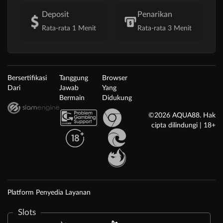
Deposit
Penarikan
Rata-rata 1 Menit
Rata-rata 3 Menit
Bersertifikasi
Tanggung
Browser
Dari
Jawab
Yang
Bermain
Didukung
©2026 AQUA88. Hak
cipta dilindungi | 18+
Platform Penyedia Layanan
Slots