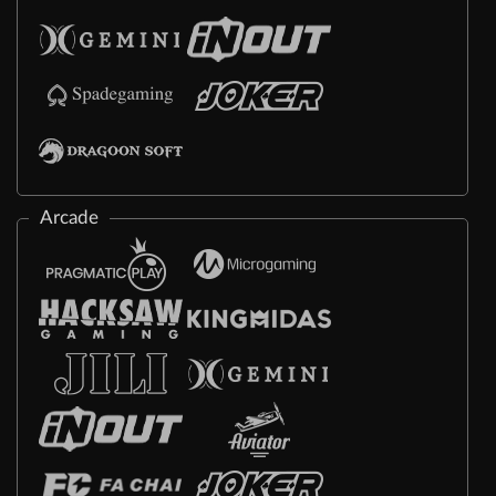
Arcade