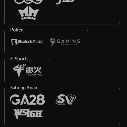
Poker
E-Sports
Sabung Ayam