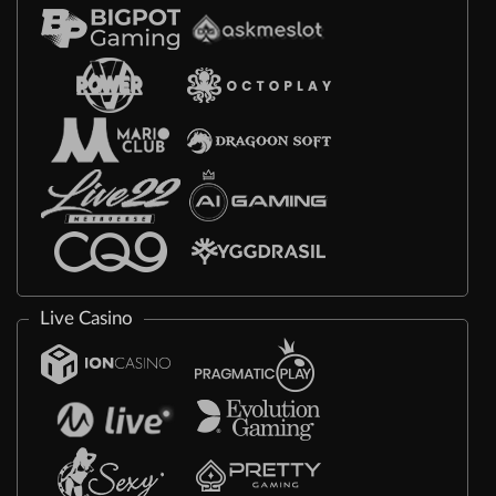
Live Casino