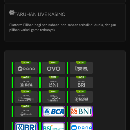
TARUHAN LIVE KASINO
Platform Pilihan bagi perusahaan-perusahaan terbaik di dunia, dengan
pilihan variasi game terbanyak