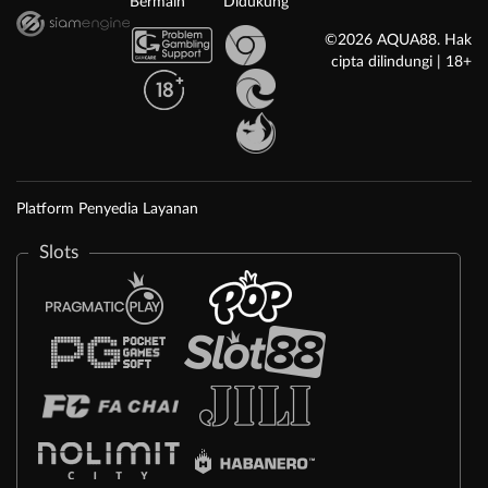
Bermain
Didukung
©2026 AQUA88. Hak
cipta dilindungi | 18+
Platform Penyedia Layanan
Slots