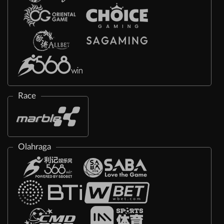
Race
Olahraga