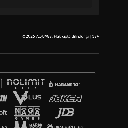
©2026 AQUA88. Hak cipta dilindungi | 18+