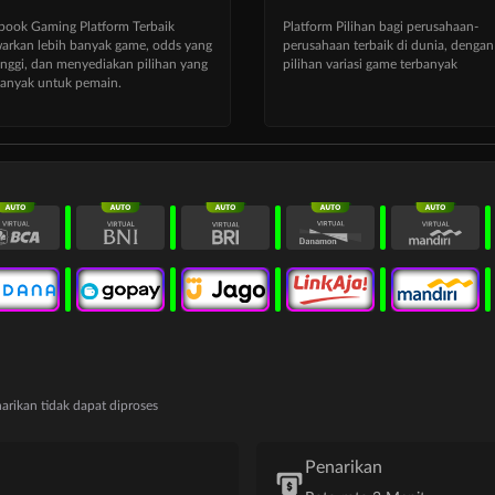
book Gaming Platform Terbaik
Platform Pilihan bagi perusahaan-
rkan lebih banyak game, odds yang
perusahaan terbaik di dunia, dengan
tinggi, dan menyediakan pilihan yang
pilihan variasi game terbanyak
banyak untuk pemain.
arikan tidak dapat diproses
Penarikan