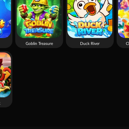
h
Goblin Treasure
Duck River
C
g