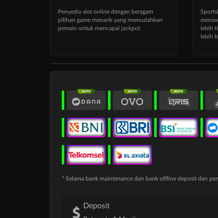
Penyedia slot online dengan beragam
Sports
pilihan game menarik yang memudahkan
menawa
pemain untuk mencapai jackpot
lebih 
lebih 
* Selama bank maintenance dan bank offline deposit dan pen
Deposit