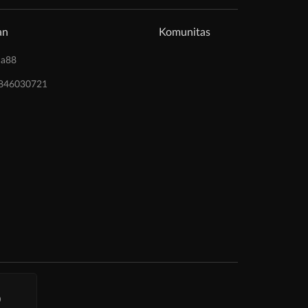
an
Komunitas
ua88
846030721
O