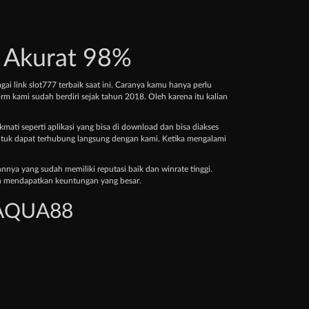
 Akurat 98%
ai link slot777 terbaik saat ini. Caranya kamu hanya perlu
m kami sudah berdiri sejak tahun 2018. Oleh karena itu kalian
mati seperti aplikasi yang bisa di download dan bisa diakses
tuk dapat terhubung langsung dengan kami. Ketika mengalami
nya yang sudah memiliki reputasi baik dan winrate tinggi.
n mendapatkan keuntungan yang besar.
i AQUA88