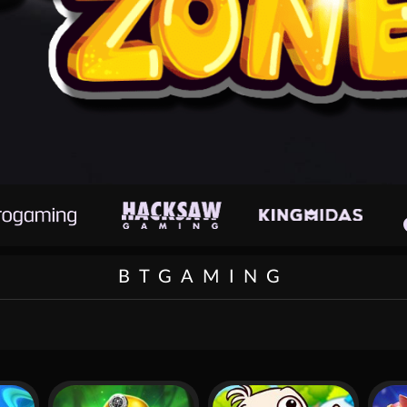
BTGAMING